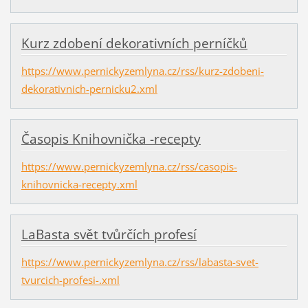
Kurz zdobení dekorativních perníčků
https://www.pernickyzemlyna.cz/rss/kurz-zdobeni-
dekorativnich-pernicku2.xml
Časopis Knihovnička -recepty
https://www.pernickyzemlyna.cz/rss/casopis-
knihovnicka-recepty.xml
LaBasta svět tvůrčích profesí
https://www.pernickyzemlyna.cz/rss/labasta-svet-
tvurcich-profesi-.xml