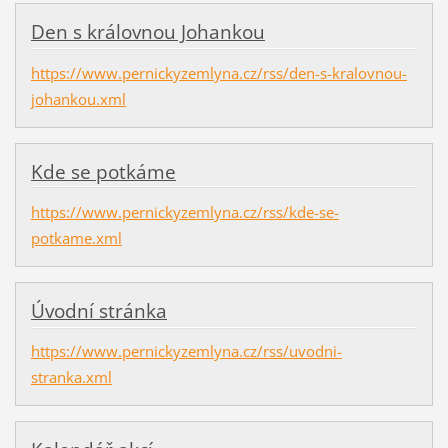
Den s královnou Johankou
https://www.pernickyzemlyna.cz/rss/den-s-kralovnou-
johankou.xml
Kde se potkáme
https://www.pernickyzemlyna.cz/rss/kde-se-
potkame.xml
Úvodní stránka
https://www.pernickyzemlyna.cz/rss/uvodni-
stranka.xml