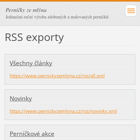
Perníčky ze mlýna
Jedinečná ruční výroba zdobených a malovaných perníčků
RSS exporty
Všechny články
https://www.pernickyzemlyna.cz/rss/all.xml
Novinky
https://www.pernickyzemlyna.cz/rss/novinky.xml
Perníčkové akce