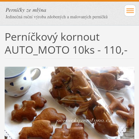
Perníčky ze mlýna
Jedinečná ruční výroba zdobených a malovaných perníčků
Perníčkový kornout
AUTO_MOTO 10ks - 110,-